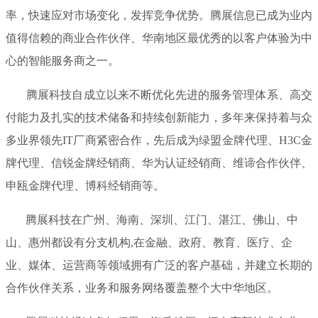
率，快速应对市场变化，发挥竞争优势。腾展信息已成为业内
值得信赖的商业合作伙伴、华南地区最优秀的以客户体验为中
心的智能服务商之一。
腾展科技自成立以来不断优化先进的服务管理体系、高交
付能力及扎实的技术储备和持续创新能力，多年来保持着与众
多业界领先IT厂商紧密合作，先后成为绿盟金牌代理、H3C金
牌代理、信锐金牌经销商、华为认证经销商、维谛合作伙伴、
申瓯金牌代理、博科经销商等。
腾展科技在广州、海南、深圳、江门、湛江、佛山、中
山、惠州都设有分支机构,在金融、政府、教育、医疗、企
业、媒体、运营商等领域拥有广泛的客户基础，并建立长期的
合作伙伴关系，业务和服务网络覆盖整个大中华地区。