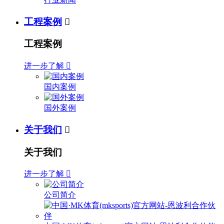
工程案例

工程案例
进一步了解

国内案例
国外案例
关于我们

关于我们
进一步了解

公司简介