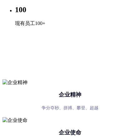
100
现有员工100+
中国·MK体育(mksports)官方
网站-恩波利合作伙伴
专心、专注、专业，超越自我，共赢未来
企业精神
争分夺秒、拼搏、攀登、超越
企业使命