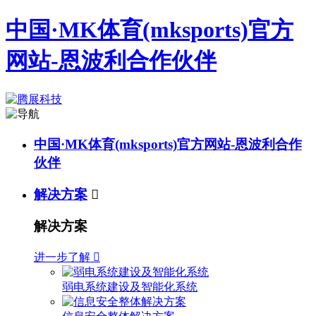
中国·MK体育(mksports)官方
网站-恩波利合作伙伴
中国·MK体育(mksports)官方网站-恩波利合作
伙伴
解决方案

解决方案
进一步了解

弱电系统建设及智能化系统