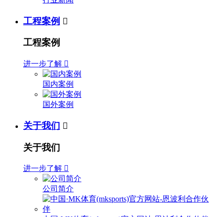
工程案例

工程案例
进一步了解

国内案例
国外案例
关于我们

关于我们
进一步了解

公司简介